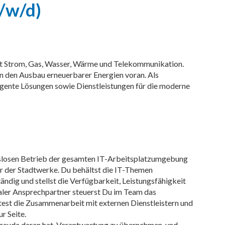
/w/d)
it Strom, Gas, Wasser, Wärme und Telekommunikation.
 den Ausbau erneuerbarer Energien voran. Als
igente Lösungen sowie Dienstleistungen für die moderne
gslosen Betrieb der gesamten IT-Arbeitsplatzumgebung
ur der Stadtwerke. Du behältst die IT-Themen
ndig und stellst die Verfügbarkeit, Leistungsfähigkeit
traler Ansprechpartner steuerst Du im Team das
est die Zusammenarbeit mit externen Dienstleistern und
r Seite.
Freude daran hat, Verantwortung zu übernehmen, und