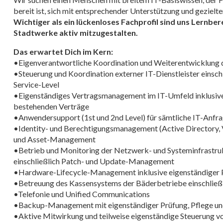
bereit ist, sich mit entsprechender Unterstützung und gezielt
Wichtiger als ein lückenloses Fachprofil sind uns Lernberei
Stadtwerke aktiv mitzugestalten.
Das erwartet Dich im Kern:
•Eigenverantwortliche Koordination und Weiterentwicklung d
•Steuerung und Koordination externer IT-Dienstleister einsc
Service-Level
•Eigenständiges Vertragsmanagement im IT-Umfeld inklusiv
bestehenden Verträge
•Anwendersupport (1st und 2nd Level) für sämtliche IT-Anfr
•Identity- und Berechtigungsmanagement (Active Directory, V
und Asset-Management
•Betrieb und Monitoring der Netzwerk- und Systeminfrastru
einschließlich Patch- und Update-Management
•Hardware-Lifecycle-Management inklusive eigenständiger 
•Betreuung des Kassensystems der Bäderbetriebe einschlie
•Telefonie und Unified Communications
•Backup-Management mit eigenständiger Prüfung, Pflege un
•Aktive Mitwirkung und teilweise eigenständige Steuerung v