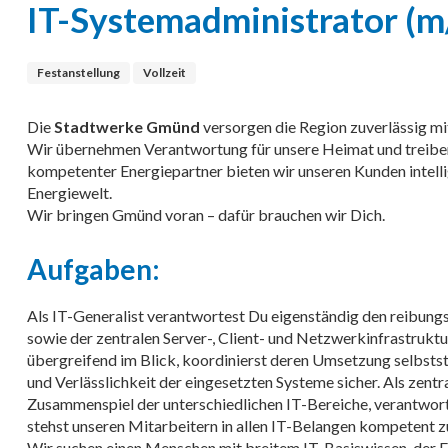
IT-Systemadministrator (m
Festanstellung
Vollzeit
Die
Stadtwerke Gmünd
versorgen die Region zuverlässig m
Wir übernehmen Verantwortung für unsere Heimat und treiben
kompetenter Energiepartner bieten wir unseren Kunden intell
Energiewelt.
Wir bringen Gmünd voran – dafür brauchen wir Dich.
Aufgaben:
Als IT-Generalist verantwortest Du eigenständig den reibun
sowie der zentralen Server-, Client- und Netzwerkinfrastrukt
übergreifend im Blick, koordinierst deren Umsetzung selbststä
und Verlässlichkeit der eingesetzten Systeme sicher. Als zen
Zusammenspiel der unterschiedlichen IT-Bereiche, verantwort
stehst unseren Mitarbeitern in allen IT-Belangen kompetent zu
Wir suchen einen Menschen mit breitem IT-Basiswissen, der 